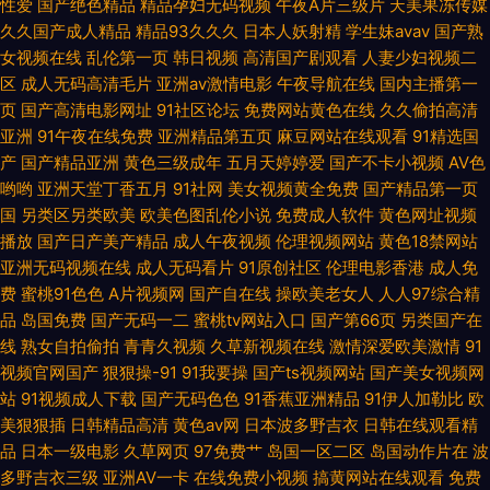
性爱
国产绝色精品
精品孕妇无码视频
午夜A片三级片
天美果冻传媒
品首页 中文字幕强奸 91成人福利导航 狠狠肏COM 亚洲热A朋友的妈妈 国产
久久国产成人精品
精品93久久久
日本人妖射精
学生妹avav
国产熟
女视频在线
乱伦第一页
韩日视频
高清国产剧观看
人妻少妇视频二
亚洲日本欧美 伊人大香蕉影城 成人福利导航大全 熟妇人妻一二三区 俺去天
区
成人无码高清毛片
亚洲av激情电影
午夜导航在线
国内主播第一
页
国产高清电影网址
91社区论坛
免费网站黄色在线
久久偷拍高清
堂网 日韩天美七区12 91视频白虎 男女内射网站 91香蕉久久 欧美亚州性交
亚洲
91午夜在线免费
亚洲精品第五页
麻豆网站在线观看
91精选国
产
国产精品亚洲
黄色三级成年
五月天婷婷爱
国产不卡小视频
AV色
哟哟
亚洲天堂丁香五月
91社网
美女视频黄全免费
国产精品第一页
AT 91香蕉蜜桃 欧美浮力第四页 91人人草人人 九九香焦影院 91国产免费视
国
另类区另类欧美
欧美色图乱伦小说
免费成人软件
黄色网址视频
播放
国产日产美产精品
成人午夜视频
伦理视频网站
黄色18禁网站
频 精品无码内射 影音先锋av资源一区 精品国产一二 91大神唐伯虎520 国产
亚洲无码视频在线
成人无码看片
91原创社区
伦理电影香港
成人免
费
蜜桃91色色
A片视频网
国产自在线
操欧美老女人
人人97综合精
日韩欧美成人 五月天av 东方va一区二区 日日热热99 99人人干 欧美在线看
品
岛国免费
国产无码一二
蜜桃tv网站入口
国产第66页
另类国产在
线
熟女自拍偷拍
青青久视频
久草新视频在线
激情深爱欧美激情
91
91喷水合集 久久精产品 自啪91 丁香五月激情图片 色先锋av资源站 91午夜
视频官网国产
狠狠操-91
91我要操
国产ts视频网站
国产美女视频网
站
91视频成人下载
国产无码色色
91香蕉亚洲精品
91伊人加勒比
欧
好看得电影网 蜜桃麻豆AV在线 91导航国产 国产久久闺蜜 91学生妹叉叉 久
美狠狠插
日韩精品高清
黄色av网
日本波多野吉衣
日韩在线观看精
品
日本一级电影
久草网页
97免费艹
岛国一区二区
岛国动作片在
波
久一三一 91色色网 欧美女同 91巨乳黑丝美女 久久精品视频99 91视频网页
多野吉衣三级
亚洲AV一卡
在线免费小视频
搞黄网站在线观看
免费