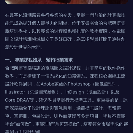
在數字化浪潮席卷各行各業的今天，掌握一門前沿的計算機技
能已成為提升個人競爭力的關鍵。位于安徽省會的合肥榮博電
腦培訓學校，以其專業的課程體系和扎實的教學實踐，在電腦
圖文設計培訓領域樹立了良好口碑，為眾多學員打開了通往創
意設計世界的大門。
一、 專業課程體系，緊扣行業需求
合肥榮博電腦培訓的電腦圖文設計課程，并非簡單的軟件操作
教學，而是構建了一個系統化的知識體系。課程核心圍繞主流
設計軟件展開，如Adobe家族的Photoshop（圖像處理）、
Illustrator（矢量圖形繪制）、InDesign（版面設計）以及
CorelDRAW等，確保學員掌握行業標準工具。更重要的是，課
程深度融合了設計理論與實戰應用，涵蓋標志設計、海報傳
單、宣傳冊、包裝設計、UI界面基礎等多元項目。學員不僅能
學會“如何做”，更能理解“為何這樣做”，培養符合市場需求的審
美能力與設計思維。