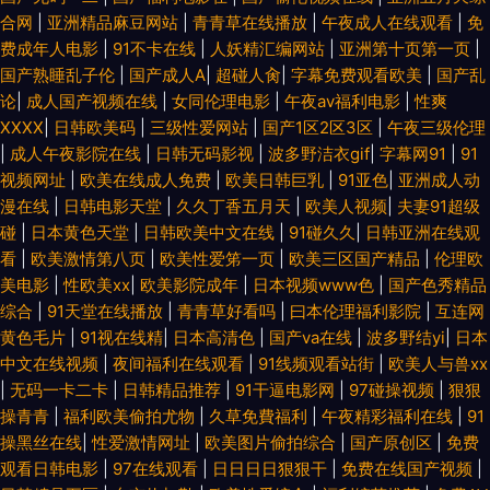
合网
|
亚洲精品麻豆网站
|
青青草在线播放
|
午夜成人在线观看
|
免
费成年人电影
|
91不卡在线
|
人妖精汇编网站
|
亚洲第十页第一页
|
国产熟睡乱子伦
|
国产成人A
|
超碰人肏
|
字幕免费观看欧美
|
国产乱
论
|
成人国产视频在线
|
女同伦理电影
|
午夜av福利电影
|
性爽
XXXX
|
日韩欧美码
|
三级性爱网站
|
国产1区2区3区
|
午夜三级伦理
|
成人午夜影院在线
|
日韩无码影视
|
波多野洁衣gif
|
字幕网91
|
91
视频网址
|
欧美在线成人免费
|
欧美日韩巨乳
|
91亚色
|
亚洲成人动
漫在线
|
日韩电影天堂
|
久久丁香五月天
|
欧美人视频
|
夫妻91超级
碰
|
日本黄色天堂
|
日韩欧美中文在线
|
91碰久久
|
日韩亚洲在线观
看
|
欧美激情第八页
|
欧美性爱笫一页
|
欧美三区国产精品
|
伦理欧
美电影
|
性欧美xx
|
欧美影院成年
|
日本视频www色
|
国产色秀精品
综合
|
91天堂在线播放
|
青青草好看吗
|
曰本伦理福利影院
|
互连网
黄色毛片
|
91视在线精
|
日本高清色
|
国产va在线
|
波多野结yi
|
日本
中文在线视频
|
夜间福利在线观看
|
91线频观看站街
|
欧美人与兽xx
|
无码一卡二卡
|
日韩精品推荐
|
91干逼电影网
|
97碰操视频
|
狠狠
操青青
|
福利欧美偷拍尤物
|
久草免費福利
|
午夜精彩福利在线
|
91
操黑丝在线
|
性爱激情网址
|
欧美图片偷拍综合
|
国产原创区
|
免费
观看日韩电影
|
97在线观看
|
日日日日狠狠干
|
免费在线国产视频
|