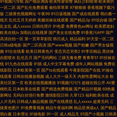
91视频污导航
国产啪亚洲国
欧美性爱密臀
疯狂少妇喷潮
欧美肏屄
一区二区
国产乱伦免费观看
偷拍草草草
97狠狠插
香蕉视频下载污
版
三级黄色视频网址
午夜99
91日逼视频
国产成在线观看
萌白酱一
线天
乱伦五月天婷婷
美腿丝袜在线观看
国产精品3p
91综合碰
国产
乱女乱
成人xxxxx
日韩伦理片
91色爱
免费黄色av网址
欧美肥老妇
欧美在线tv
加勒比在线视屏
国产美女在线免费
91香蕉污APP
国产
高清自拍一区
第一页草草影院
韩日成人
精品福利
91天堂一区二区
日韩a级电影
国产二区高清
国产www视频
国产粉嫩
国产男女猛视
频
91社在线看
欧美日韩黄色片
变态另态另类2
91李宗精品
黑丝袜
自慰喷水
乱伦五月
国产无码网站
三级无毒免费
青青草51
91丝袜在
线
91九色在线观看
91插
成人中文字幕免费
成年人网站视频
免费在
线影院
日本欧美第一页
国产ts在线观看
午夜影院国产在线
91操在
线观看
日韩在线播放视频
成人大片一级天天
内射性爱网址大全
欧
美社区第一页
欧美在线视频播放
91视频污污污
超碰在线公开
AV蜜
桃吃瓜
日本欧美在线看
国产精选免费视频
国产精品91视频
69热最
新网址
无码白丝强行免费
激情影院日韩
久草123
福利欧美在线
成
人片无码
日韩成人极品视频
国产在线诱惑
乱人xxxxx
超黄无码
三
级黄色图片
91免费看视频
精品午夜福利网
精品亚洲成a人
国产精品
萌白酱
日本理论
91操电影
91一区
成人精品无
91国产小视频
日韩美