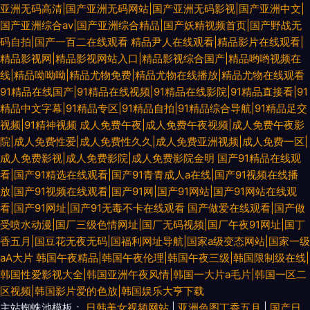
亚洲无码高清|国产亚洲无码网站|国产亚洲无码影视|国产亚洲中文|
国产亚洲综合av|国产亚洲综合精品|国产妖精视频首页|国产野战无
码自拍|国产一百二在线观看
精品尹人在线观看|精品影片在线观看|
精品影视网|精品影视网站入口|精品影视综合国产|精品哟哟视频在
线|精品呦呦呦|精品尤物免费|精品尤物在线播放|精品尤物在线观看
91精品在线国产|91精品在线视频|91精品在线影院|91精品直接看|91
精品中文字幕|91精品专区|91精品自拍|91精品综合导航|91精品足交
视频|91精神视频
成人免费午夜|成人免费午夜视频|成人免费午夜影
院|成人免费性爱|成人免费性久久|成人免费亚洲视频|成人免费一区|
成人免费影视|成人免费影院|成人免费影院金明
国产91精品在线观
看|国产91精选在线观看|国产91青青成人a在线|国产91视频在线播
放|国产91视频在线观看|国产91网|国产91网站|国产91网站在线观
看|国产91网址|国产91无毒不卡在线观看
国产做爱在线观看|国产做
受喷水动漫|国厂三级色情网址|国厂无码视频|国厂午夜91网址|国丁
香五月|国豆花无夜无码|国福利网址导航|国家a级变态网站|国家一级
aA大片
韩国午夜精品|韩国午夜伦理|韩国午夜三级|韩国限制级在线|
韩国性爱影视大全|韩国亚洲午夜风情|韩国一大片a毛片|韩国一区二
区视频|韩国影片爱的色放|韩国娱乐大亨下载
主站蜘蛛池模板：
日韩美女视频网站
|
亚洲色图丁香五月
|
国产日