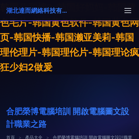
韩国公和熄2-韩国好妈妈-韩国黄
湖北達而網絡科技有限公司
色毛片-韩国黄色软件-韩国黄色网
页-韩国快播-韩国濑亚美莉-韩国
理伦理片-韩国理伦片-韩国理论疯
狂少妇2做爰
合肥榮博電腦培訓 開啟電腦圖文設
計職業之路
首頁
>
產品大全
>
合肥榮博電腦培訓 開啟電腦圖文設計職業