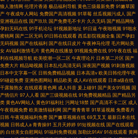
狼人激情网
伦理片香港
极品福利导航
黄色三级最新免费
91嫩草国
产
午夜成年人网站
免费国产高清视频
91草莓
丝瓜视频污成人
国产
亚洲视品在线
国产玖玖
国产免费毛不卡片
久久无码
国产精品网络
孕妇无码在线
91手机论坛
91视频新地址
91日逼
午夜啪视频
91啪水
蜜桃网
国产二区无码
91日韩在线观看
西瓜影院视频全集
国产孕妇
无码视频
国产在线福利
国产在线日皮片
午夜神马伦理
毛片网站美
女
AV福利激情毛片
黄色网在线播放
91视频免费在线
91午夜在线
福
利在线视频导航
欧美喷潮一区二区
午夜理论片
日本第二片区
国产
免费大片
精品呦视频
日本乱伦高清无码
深夜国产视频
91刺激视频
日本中文字幕一区
日韩免费精品视频
日本高清v
欧美日韩伦理午夜
91碰超免费
亚洲色图网站
精品欧美
成人AV在线观看
日本a级在线
干露脸熟女
在线观看黄色网
成人抖音
爰上碰91
国产美女91视频
国
产情侣片
97人人看
国产三级视频在线
91免费视频精品
国产精品另
类
黄色AV网站人
黄色91福利社
污网址18禁
国产高清不卡二区
成人
午夜视频免费
欧美激情福利网
国产青青青草
91草逼视频
免费看片
日韩
午夜视频福利免费
国产嫩草视频在线
69叉叉叉
最新日本在线
视频
日韩成人a
青青操91
五月天婷婷
91短视频在线
国产在线观看
的
白丝美女自慰网站
91福利免费视频
加勒比91AV
91在线观看
黄网