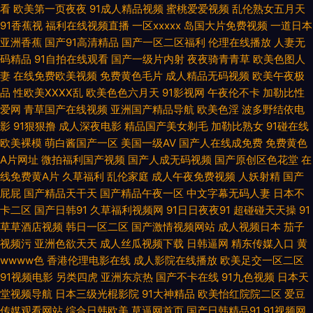
看
欧美第一页夜夜
91成人精品视频
蜜桃爱爱视频
乱伦熟女五月天
国产人妻精品在线 色情wwwwww 69午夜影院 91在线网站免费观看 国产精
91香蕉视
福利在线视频直播
一区xxxxx
岛国大片免费视频
一道日本
亚洲香蕉
国产91高清精品
国产一区二区福利
伦理在线播放
人妻无
品久久夜夜操 欧美性交贴图 91干逼欧美 岛国不卡Av 久久亚洲精品91 婷婷五
码精品
91自拍在线观看
国产一级片内射
夜夜骑青青草
欧美色图人
妻
在线免费欧美视频
免费黄色毛片
成人精品无码视频
欧美午夜极
月影院 91国产精品探花视频 东京热亚洲免费精品 美女屮逼视频 性福综合网
品
性欧美ⅩⅩⅩⅩ乱
欧美色色六月天
91影视网
午夜伦不卡
加勒比性
爱网
青草国产在线视频
亚洲国产精品导航
欧美色淫
波多野结依电
91国产丝袜射精 成人黄AA片 精品人妻久久精 日本不卡大片 91se A片共享资
影
91狠狠撸
成人深夜电影
精品国产美女剃毛
加勒比熟女
91碰在线
欧美裸模
萌白酱国产一区
美国一级AV
国产人在线成免费
免费黄色
源吧 久草视频资源福利网 瑟瑟91 91白丝足交 www超碰蜜桃 精品久久九 色
A片网址
微拍福利国产视频
国产人成无码视频
国产原创区色花堂
在
线免费黄A片
久草福利
乱伦家庭
成人午夜免费视频
人妖射精
国产
片王C0M 91搞熟妇 97人妻资源总站 黄视网站 日日干干超B 日本国产欧美亚
屁屁
国产精品天干天
国产精品午夜一区
中文字幕无码人妻
日本不
卡二区
国产日韩91
久草福利视频网
91日日夜夜91
超碰碰天天操
91
洲 91热爆分类视频 国产精品欧美久久 欧美视频不卡 91ncom在线视频 99精
草草酒店视频
韩日一区二区
国产激情视频网站
成人视频日本
茄子
视频污
亚洲色欲天天
成人丝瓜视频下载
日韩逼网
精东传媒入口
黄
品视频国产 久草视频福利资源在线 91视频精选Porn 国产欧美日韩久久 午夜
wwww色
香港伦理电影在线
成人影院在线播放
欧美足交一区二区
91视频电影
另类四虎
亚洲东京热
国产不卡在线
91九色视频
日本天
成人视频 天堂色色网 国产精品掏空网 国产三四区 欧美成成人网站久久 91九
堂视频导航
日本三级光棍影院
91大神精品
欧美怡红院院二区
爱豆
传媒观看网站
综合日韩欧美
草逼网首页
国产日韩精品91
91视频网