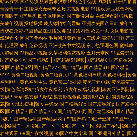
站av在线
国产视频
狠狠擼狠狠擼
91桃色小视频
91激情
91干啪啪
青
青操青青干
主播诱惑无码专区
欧美视频电影
91播放
麻豆桃色网站
亚洲欧美国产另类
欧美伦理另类
国产刺激对白
在线观看91精品
欧
美成年视频
操碰操揉
成人微拍福利导航
亚洲欧美国产日韩
成年在
线观看免费
岛国精品在线播放
狠狠撸第四色
欧美一页
女同电影在
线观看
91网国产尤物在
毛片网站黄色
狼人三级片
高清男同
国产日
韩伦理淫
成年免费视频
亚洲欧美中文视频
东京热亚洲色图
蜜桃成
人超碰网
91精品小视频
久草福利免费视影
五月天堂网
91爱爱资源
国产精品4区|国产精品51|国产精品51视频|国产精品6|国产精品66
页|国产精品6区|国产精品777|国产精品9|国产精品911|国产精品
9191
黄色二级视频|黄色二级真人片|黄色福利导航|黄色福利社|黄色
福利网址|黄色福利中出|黄色富二代视频|黄色干逼电视|黄色高清三
级|黄色高清网站
狼友午夜福利|狼友午夜福利视频|狼友亚洲影院|狼
友伊人青草|狼友伊人影院|狼友影视色色|狼友影院深夜|狼友影院探
花|狼友域名蜜桃|狼友在线cc
国产精品26p|国产精品28p|国产精品2
区|国产精品3|国产精品30p|国产精品30页|国产精品38p|国产精品
3级片|国产精品4|国产精品48页
99国产熟|99国产丝袜|99国产小
视|99国产一区|99国产一区二|99国产一区二区|99国产在线|99国产
在线观看|99国产在线视频|99国产中文字幕
国产亚洲日韩精品|国产