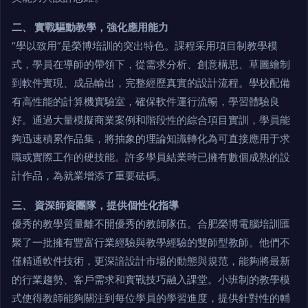
二、 實戰驅動教學，強化應用能力
“學以致用”是榮博培訓的突出特色。課程采用項目制教學模
式，學員在導師的帶領下，從需求分析、創意構思、草圖繪制
到軟件實現、成品輸出，完整經歷真實的設計流程。學校配備
有高性能的計算機實驗室，確保軟件運行流暢，學習體驗良
好。通過大量模擬商業案例和階段性的綜合項目實訓，學員能
夠迅速積累作品集，將抽象的理論知識轉化為可直接應用于求
職或實際工作的硬技能。許多學員結業時已擁有數個成熟的設
計作品，為就業增添了重要砝碼。
三、 資深師資團隊，提供個性化指導
優秀的教學質量離不開優秀的教師隊伍。合肥榮博電腦培訓匯
聚了一批擁有豐富行業經驗與教學經驗的雙師型教師。他們不
僅精通軟件技術，更深諳設計市場的動態與規范，能夠將最新
的行業趨勢、客戶需求和實戰技巧融入課堂。小班制的教學模
式使得教師能夠關注到每位學員的學習進度，提供針對性的輔