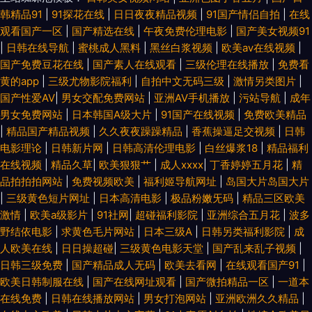
韩精品91
|
91探花在线
|
日日夜夜精品视频
|
91国产情侣自拍
|
在线
观看国产一区
|
国产精选在线
|
午夜免费伦理电影
|
国产美女视频91
|
日韩在线导航
|
蜜桃成人黑料
|
黑丝白浆视频
|
欧美aⅴ在线视频
|
国产免费豆花在线
|
国产素人在线观看
|
三级伦理在线播放
|
免费看
黄的app
|
三级尤物影院福利
|
自拍中文无码三级
|
激情另类图片
|
国产性爱AV
|
男女交配免费网站
|
亚洲AV手机播放
|
污站导航
|
成年
男女免费网站
|
日本韩国A级大片
|
91国产在线视频
|
免费欧美精品
|
精品国产精品视频
|
久久夜夜躁躁精品
|
香蕉操逼足交视频
|
日韩
电影理论
|
日韩新片网
|
日韩高清伦理电影
|
白丝爆浆18
|
精品福利
在线视频
|
精品久草
|
欧美狠狠艹
|
成人xxxx
|
丁香婷婷五月花
|
精
品拍拍拍网站
|
免费视频欧美
|
福利姬导航网址
|
岛国大片岛国大片
|
三级黄色短片网址
|
日本高清电影
|
极品粉嫩旡码
|
精品三区欧美
激情
|
欧美a级影片
|
91社网
|
超碰福利影院
|
亚洲综合五月花
|
波多
野结依电影
|
求黄色毛片网站
|
日本三级A
|
日韩另类福利影院
|
成
人欧美在线
|
日日操超碰
|
三级黄色电影天堂
|
国产乱来乱子视频
|
日韩三级免费
|
国产精品成人无码
|
欧美去看网
|
在线观看国产91
|
欧美日韩制服在线
|
国产在线网址观看
|
国产微拍精品一区
|
一道本
在线免费
|
日韩在线播放网站
|
男女打泡网站
|
亚洲欧洲久久精品
|