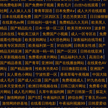
韩免费电影网
|
国产免费种子视频
|
黄色毛片
|
白丝h在线观看
|
91
社网
|
人人操人人乐
|
青青草国语
|
日本免费A∨
|
成人大片在线观看
|
日本在线观看免费
|
国产三区四区五
|
变态另类第3页
|
日日操狠狠
|
在线黄色av网
|
日韩福利一级午夜
|
免费精品久久无码
|
欧美黑人
精品
|
国产精品乱伦
|
日本一级一区二区
|
欧美另类XXXX
|
波多野
洁衣在线
|
年欧美三级片
|
免费国产小视频
|
成人一区专区在
|
免费
观看伦理电影
|
欧美亚韩网址
|
A片淫色网站
|
深夜福利在线导航
|
欧美专区第四页
|
欧美福利第一页
|
91自拍网
|
日韩美女性感
|
国产
精品无码亚洲
|
国产高清一码一码
|
国产一区2区
|
日韩在线亚洲
|
久草新视频在线
|
免费看的黄片网站
|
精品福利久久久
|
高清日本
|
国产精品香蕉
|
国产青草
|
亚洲98
|
国产在线播放网站
|
在线黄色AV
网址
|
国产精品激情
|
性欧美另类AD
|
日日撸影院在线
|
亚洲国产
91
|
女人黄色小网站
|
宁波性爱一区
|
香蕉草莓午夜视频
|
中国大陆
成人毛片
|
国产成人v三级
|
国产会所
|
免费视频成人
|
91九色在线
|
日本天堂黄色片
|
欧洲日韩视频在钱
|
日韩三级片网址
|
免费看小黄
片网站
|
成人毛片网站
|
久草午夜福利网
|
国产日韩第一页
|
探花大
神
|
激情网婷婷
|
国产5页
|
午夜福利久草
|
婷综合网
|
丁香五月com
|
激情网婷婷基地
|
在线看日韩电影
|
午夜福利视频99
|
日韩爱爱动