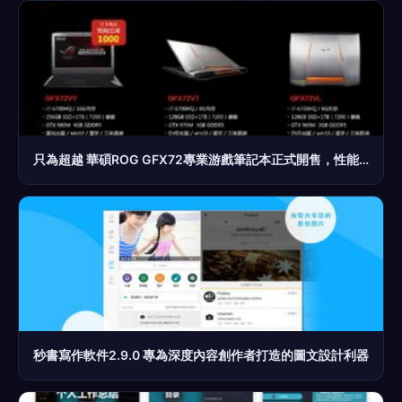
只為超越 華碩ROG GFX72專業游戲筆記本正式開售，性能巨獸賦能極致電競與創意設計
秒書寫作軟件2.9.0 專為深度內容創作者打造的圖文設計利器