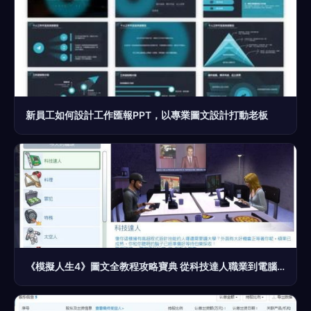
新員工如何設計工作匯報PPT，以專業圖文設計打動老板
《模擬人生4》圖文全教程攻略寶典 從科技達人職業到電腦圖文設計的共同路線解析