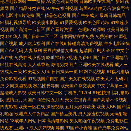
伦理电影网站
艹艹操操
AV黄色观看网站
日韩欧美在线国产
新91视
日韩成人黄 伊人色大香蕉 福利Av在线播放 欧美性猛交久久 91国产夫妻第二
频网
国产精品分类在线
97午夜福利视频
岛国AV动作无码
波多野吉
依电影
小h片免费
国产精品色色视屏
国产午夜成人
最新日韩精品
页 豆花观频在线观看 欧美人妻丰满 91大神社区在线播放 国产另类视频 影音
91福利视频导航
欧美喷水影院
91爱爱视频
欧美色图论坛
91榴莲小
视频
国产高清一卡新区
国产看片资源
二色吧97资源站
欧美日韩另
先锋av男人网 91在线婷婷超碰 欧美日韩国产a视频 91超碰九色 国产91福利
类0
91华人
国产日韩一区二区
日本网站在线免费
免费潮喷
91原创
国产视频
成人吃瓜福利
国产在线9
操碰高清免费视频
午夜电影全集
欧美亚州另类 91白虎在线观看 东方Va黑人 青青草久久大香蕉 韩国拉拉hd
国产AV无码
人妻系列
爱豆传媒倩女幽魂
超清国产剧大全
91中文字
幕在线
免费在线小视频
吃瓜福利小视频
免费91
国产日产亚洲精品
日韩中文字幕在线 91好片页面多成人 东方成人影库 人人人撸 91P0狼人社
91社在线高清
人人草香蕉
激情另类图片
亚洲欧美在线观看
成人三
级成人三级
欧美老女人bb
日日操第一页
91网豆花视频
91福利剧场
成人亚洲日韩欧美 欧美性交观 在线午夜浮力影院 超踫精品免费 免费性爱 影
免费影视观看
91视频国产自拍
国产美女在线视频
欧美又大
无码四
虎
女同激吻视频
极品性爱导航
欧美国产拳交喷奶
中文字幕第三页
超碰成人影视
欧美日韩中文一区
手机看片1204
91色快播
福利撸影
音先锋人妻在线A片 av四虎 另类av导航 在线观看91不用下载 肏屄去干网 欧
院
激情五月天国产
综合网五月天
美女主播青草
国产高清不卡视频
四虎影视
欧美一区在线
操碰视频
五月天婷婷欧美
欧美大BB
国产福
美专区第38页 91AV播报 草草逼网 欧美日韩在线一区不卡 91国产福利视频
利啪啪
欧洲成人午夜精品
国产精品美乳
男人操蜜桃视频
无码射精
网站
18成年人网站
日本高清电影网
男女啪啪午夜视频
免费电影在
导航 成人免费 欧美视频在线观看免费 91av直播 东京热猫色网 日韩韩日免费
线观看
亚洲ab
成人少妇视频导航
91国产小青蛙
国产成年免费网站