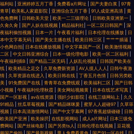
福利站
|
亚洲婷婷五月丁香
|
免费看a片网址
|
国产夫妻白浆
|
97青
青草
|
欧美私人家庭影院
|
亚洲综合五月丁香
|
91人成亚洲高清
|
黄
色免费网
|
日韩欧美天堂
|
欧美一二三级理论
|
日韩欧美亚洲第一
|
久肏久肏
|
国产人妖在线视频
|
精品福利社
|
一区二区日韩国产
|
深
夜福利偷拍视频
|
日本一片
|
午夜看片福利
|
日本伦理在线播放
|
日
本中文字幕无码
|
国产美女主播在线
|
欧美日韩三区
|
艹艹艹插逼
|
小色网自拍
|
日本在线播放视频
|
中文字幕国产一区
|
欧美激情视频
二区
|
中文日韩亚洲综合
|
日本一级伦理电影
|
欧美一区二区福利
|
午夜福利插B
|
国产精品二区无码
|
人妖乱伦视频
|
日韩国产欧美在
线
|
欧美精品之足交
|
久草免费新资源
|
AV人摸人人人
|
日韩午夜激
情
|
久草资源在线进入
|
欧美日韩在线
|
丁香五月色情
|
日韩另类欧
美
|
91免费国产在线
|
青青草在免费线观
|
欧美福利二区
|
国产日韩
小视频
|
午夜福利伦理秋霞
|
美女网站视频黄
|
日本在线艺术写真
|
国产一区影视
|
av在线资源
|
强奸少妇影院
|
在线三级网站上
|
久久
91精品
|
丝瓜草莓视频
|
国产精品咪咪爰
|
蜜芽人人超碰97
|
久草荜
视频
|
日本高清激情网站
|
国产中文字幕网
|
97香蕉超级碰碰
|
日韩
欧美国产亚洲
|
欧美操屄
|
在线影视网站
|
成人a片网址
|
日本三级免
费网站
|
国产丝袜电影
|
国产另类ts人
|
日韩伦理在线视频
|
豆花视
频国产偷拍
|
国产最新视频
|
男人免费看黄色
|
国产91一区在线
|
日