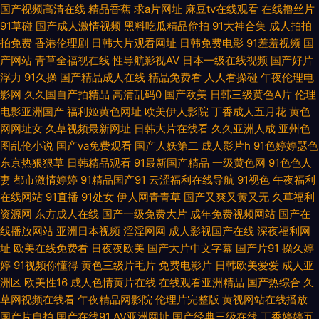
国产视频高清在线
精品香蕉
求a片网址
麻豆tv在线观看
在线撸丝片
视频 91免费视频资源 黄页仓库 伪娘色情 91康先生在线播放 久久精品欧美
91草碰
国产成人激情视频
黑料吃瓜精品偷拍
91大神合集
成人拍拍
拍免费
香港伦理剧
日韩大片观看网址
日韩免费电影
91羞羞视频
国
在线播放的AV网站 97精品在线 熟女偷拍视频 91熟女视频口 激情深爱婷婷网
产网站
青草全福视在线
性导航影视AV
日本一级在线视频
国产好片
浮力
91久操
国产精品成人在线
精品免费看
人人看操碰
午夜伦理电
新在线vt天堂 A片共享资源吧 男人AV看片资源站 综合色站导航 国产福利AV
影网
久久国自产拍精品
高清乱码0
国产欧美
日韩三级黄色A片
伦理
电影亚洲国产
福利姬黄色网址
欧美伊人影院
丁香成人五月花
黄色
导航 先锋影音AV无码资源 AVcom久爱 欧美男女性生活 91cn福利 a片人与兽
网网址女
久草视频最新网址
日韩大片在线看
久久亚洲人成
亚州色
图乱伦小说
国产va免费观看
国产人妖第二
成人影片h
91色婷婷瑟色
视频 老司机福利区 亚洲最强看黄网站 91在线视频免费 毛片网站国产一二三
东京热狠狠草
日韩精品观看
91最新国产精品
一级黄色网
91色色人
妻
都市激情婷婷
91精品国产91
云涩福利在线导航
91视色
午夜福利
区 91色库 九一制作天麻传媒免 91国产黑丝在线 国产精品区域一 桃花91 91
在线网站
91直播
91处女
伊人网青青草
国产又爽又黄又无
久草福利
资源网
东方成人在线
国产一级免费大片
成年免费视频网站
国产在
网站永久免费看视频 久久精品麻豆 欧美骚片 91福利无码专区中 国产精品久
线播放网站
亚洲日本视频
淫淫网网
成人影视国产在线
深夜福利网
址
欧美在线免费看
日夜夜欧美
国产大片中文字幕
国产片91
操久婷
久日韩 先锋影音亚洲无码AV 肏屄肏肏 欧美性爱原创第一页 91乏力操妹子 丰
婷
91视频你懂得
黄色三级片毛片
免费电影片
日韩欧美爱爱
成人亚
洲区
欧美性16
成人色情黄片在线
在线观看亚洲精品
国产热综合
久
满人妻一区二区三区 日韩风狂性爱 91伊人久热 蜜臀嫩屄 91性感在线 国产成
草网视频在线看
午夜精品网影院
伦理片完整版
黄视网站在线播放
国产片自拍
国产在线91
AV亚洲网址
国产经典三级在线
丁香婷婷五