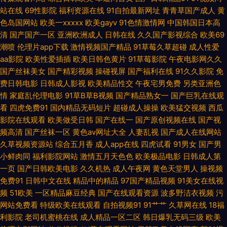
色TS丰满伪娘 国产AV导航站 欧美日韩黄页免费看 中回人妻丝袜一区三区 国
站在线
69性影院
福利资源在线
91自拍最新网址
青青草国产成人
黄
色岛国网站
欧美一xxxxx
欧美gayv
91色情激情网
中国韩国日本高
产精品爱久久 日韩国产av茶a 91超碰资源站 av无码第一页 麻豆探花 香蕉av
清
国产国产一区
亚洲欧洲成人
日韩在线
久久国产影视综合
欧美69
潮喷
伦理片app下载
激情视频国产精品
91草莓久草超碰
成人性爱
91网站在线观看免费 国产麻豆毛片网站 色老大成人综合站 91豆花网页版 成
aa影院
欧美性爱插插
欧美日韩色黄片
91草莓影院
午夜电影网久久
国产丝袜美女
国产精彩视频
操碰视屏
国产福利在线
91久久影院
免
费日韩电影
日韩成人影视
欧美精品性交
午夜宅男免费
另类亚洲色
人夜视频久久 内射校园大片 91国产精品视频在线 麻豆电影网址入口 亚洲天
情
家庭乱伦理电影
91草B草B视频
国产精品熟女一
国产巨乳在线观
看
四虎免费91
国内精品无码短片
超碰成人操操
欧美猛交视频
西瓜
堂成人网 国产肏艹自拍 大香蕉久 91大神看片 av黑丝后入在线 日韩A级视频
影院在线观看
欧美做受日韩
国产在线一
国产原创视频在线
国产视
频高清
国产丝袜一区
黄色av网址大全
人妻乱视
国产成人在线网站
免费看 91av直播 豆花视频成人网站在线 日本高清网 91黄色网 黑丝在线观看
久草视频资源站
综合五月香
成人app在线
四虎试看
91男女
国产男
小鲜肉同
福利影院网站
激情五月天色色
欧美极品电影
日韩成人第
视频 国产日韩第一页 五月婷最新网址 91学生妹 91网站黄页 91人人草人妻
一页
国产日韩欧美电影
久久机热
成人午夜网
黄色天堂男人
操视频
免费91
日韩中文在线
精品中的精品
97国产精品视频
91美女在线视
91人妻人人造人人爽 欧美久久精品久久 亚洲激情小说网 超碰内射网站 青青
频
51欧美
一区精品麻豆经典
国产在线观看资源
波多野洁衣视频
污
网站免费看
特级欧美在线观看
自拍视频91
91艹艹
久草网在线
18福
草社区伊人 91成人观看 www久久青草 久久96 亚洲成人日韩欧美 www欧美
利影院
老司机蜜桃在线
成人精品一区二区
韩日爆乳无码三级
欧美