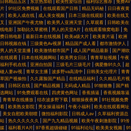
日韩精品五区
|
东京热加勒
|
欧美性爱综合
|
福利综艺推荐
|
免费AV
片
|
91社区免费视频
|
在线观看国产日韩
|
精品无码秘
|
日日夜夜黄
片
|
欧美人成在线
|
成人美女视频
|
日本三级在线观影
|
欧美在线叉
叉
|
亚洲国产午夜尤物
|
欧美男人亚洲天堂
|
久草观看
|
日韩欧美在
线电影
|
加勒比久草蜜桃
|
男人的天堂A片
|
在线观看狼窝电影
|
免
费日韩电影
|
最新日本在线视频
|
欧美a级大片
|
欧美黄片逼
|
欧洲
日韩视频在钱
|
三级黄色Av视屏
|
精品国产成人看
|
都市激情伊人
|
男人的天堂直播
|
欧美激情都市国产
|
成人国产精品最新
|
国产潮吹
在线观看
|
日本在线视频网站
|
欧美男女日比
|
青青草短视频
|
午夜
福利手机在线
|
亚洲自拍国
|
三级毛片三级毛片
|
偶爱撸91久久
|
超
碰人妻av视
|
青草女主播
|
波多野va高清中
|
日韩美女伦理片
|
青青
草国产视偷拍
|
久久露脸国产精品
|
在线精品福利
|
久久精品毛片视
频
|
日韩区在线
|
国产精品视频
|
无码成人精品
|
91狠狠撸
|
国产精
选网站
|
91免费观看在线
|
四虎黄色网址
|
香蕉插逼
|
香蕉视频靠逼
|
青青草在线播放
|
结衣波多野下载
|
狠狠操夜夜爽
|
91社视频免费
看
|
欧美熟女影院
|
男女操逼福利
|
午夜小福利
|
欧美在线观看网址
|
美女自慰欧美朝喷
|
微拍福利影院
|
日韩成人aⅴ
|
久草福利资源总
站
|
热久久久久久久
|
国产九九精品视频
|
欧美午夜刺激影院
|
91传
媒
|
福利看片A片
|
97香蕉超级碰碰
|
91福利论坛
|
欧美美女视频
|
91