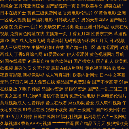
月综合
五月花亚洲综合
国产影院第一页
乱码欧美孕交
超碰在线艹
人自拍一区 国产在线 91桃色免费网站 久草网精品在线 伊人av在线 www五
日本在线护士
黄色三级免费网址
香港电影伦理片
91黄色电影
亚洲
一区成人视频
国产福利电影
日韩成人影片
男的天堂网AV
国产精品
月天cn 夜色18禁色色 婷婷五月天性爱色图 超碰日韩人人乐 亚洲AV电影影音
尤物在
免费a一毛片
欧美肠交扩张另类
最新亚洲日韩精品
欧美在线
视频
免费黄色网址在线
主播第一页
丁香五月网
性爱东京热
草逼视
先锋 91最新超碰 欧美日本色噜噜 91传媒新数字化 成人午夜剧场久久 伊人网
频78
国产成人免费无码
高清日韩无码视频
宗和网五月天
日b视频
成人三级网站在
主播福利姬h在线
国产精一精二区
基情涩涩网
51漫
管网 成人福利社区 日韩精品区一 91情爱网 国产资源福利91 亚洲第十一页无
画成人
丁香5月综合网
91爱爱com
伊人涩涩射
黄色视频网址导航
91国在线观看
91最新自拍
黄色软件91
国产操女人
国产乱人
欧美乱
码AV 99国产精品综合 欧美成人日韩精品 91超碰久草 韩国伦理五月花 影音
欲视频
超碰吃瓜
久草涩涩
最新在线A片网址
黄色视屏网站
欧美午
夜寂寞影院
新视觉影视
成人写真福利
欧美内射网址
日本中文字幕
先锋AV日韩资源 www成人小视频 日韩成人资源在线不卡 91麻豆精品久久蜜
无码
97日穴网
成人免费在线
精品国产免费观看
国产不卡高清
91av
在线播放
91制作传媒
岛国av资源
超碰91资源
国产乱一乱二乱三
日
臀 精品国产自 亚洲av先锋网 导航福利黑料 色五月丁香麻豆 91视频视频 久
韩美女直播
91尤物69
蜜桃午夜激情
免费伦理电影
日本电影伦理片
黄瓜视频成人
性爱婷婷
爱豆在线看
麻豆影院爱爱
成人软件视频
午
久午夜剧场 91国产精品传媒电影 国产精品久久海角 婷婷快播 91新片福利 久
夜宅男在线
91专区在线
狠狠干欧美
国产三级国产
国产欧美日韩在
线
97五月天婷婷
日韩在线网
91福利社视频
福利导航
A片三级网站
久网一级 91九色黑人外教 男人天堂社区5月天 91福利论坛91 99成人 日韩精
久草视频8
香蕉APP污视频
艹艹艹插逼
国产精品五月天
狠狠操欧美