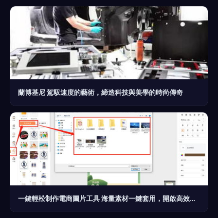
蘭博基尼 駕馭速度的藝術，締造科技與美學的時尚傳奇
一鍵輕松制作電商圖片工具 海量素材一鍵套用，開啟高效電腦圖文設計新時代