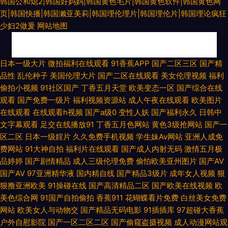
韩国公和熄2|韩国好妈妈|韩国黄色毛片|韩国黄色软件|韩国黄色网
页|韩国快播|韩国濑亚美莉|韩国理伦理片|韩国理伦片|韩国理论疯狂
少妇2做爰
网站地图
91青娱乐在线国产 日韩调教影音先锋 91po福利姬 午夜爽爽国产精品免费 欧
日本一级大片
微拍福利在线观看
91香蕉APP
国产二区三区
国产精
品性
乱伦种子
美国伦理大片
国产二区在线观看
美女伦理视频
福利
美精品91爱爱 91网站在线观看入口 成人巨网站 东方四虎私人影院 亚洲男人
偷拍小视频
91社区国产
丁香五月天堂
欧美变态一区
国产综合在线
观看
国产免费一级片
福利视频资源站
成人午夜在线观看
欧美图片
的天堂www 91探花网 先锋av影音av成人 91色超碰香蕉 黄色视频A 日本伊
在线观看
在线观看h视频
国产a级0
变性人妖
国产福利永久
日韩中
文字幕观看
足交在线播放91
丁香五月色网站
黄色3级抢网站
国产一
人2P 91成人淫综合 超碰91在线中文 欧美免费网18 先锋影音资源玖玖AV 91
区二区
日本一级婬片
久久免费手机视频
学生妹Av网站
亚洲人成免
费网站
91大神自拍
福利片在线观看
国产成人内射无码
激情五月极
高清在线免费观看视频 欧美视频首页 欧美A级片网站 91草视频 91天堂午夜
品婷婷
国产剧情精品
成人三级伦理免费
偷怕欧美亚州图片
国产AV
国产AV
97亚洲精华液
国内精自线
国产精品3级片
成年女人视频
狠
黃色網五月天偷拍 少妇系列 91精品视频下载 户外露出在线观看 色色天堂网
狠撸亚洲欧美
91操碰在线
国产高清精品二区
国产欧美在线视频
欧
美色综合网
91国产自拍偷拍
香蕉911
花蝴蝶看片免费
白丝美女免费
91人妻人人干 成人国外av 麻豆五月久久 午夜剧场嫩草分钟 91视频首页蝌蚪
网站
欧美女人与动物交
国产精品无码电影
91插插库
97超碰大香蕉
户外自慰影院
国产一区二区二区
国产偷窥盗摄视频
成人动漫网站观