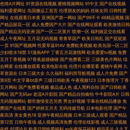
色情A片网扯
91资源在线视频
蜜桃视频网站
91中文
国产在线视频
麻豆性爱网 91大神啪啪视频 国产区第二页 中文字幕日韩精品人妻
福利爱爱网址
岛国搬运工首页
伦理朋友的妈妈
丝袜女同
日韩性爱
网址
在线观看日本黄
亚洲国产第一网站
国产99不卡
66精品视频
国
产精品探花一区
成人免费国产大片
国产在线网址观看
欧美激情日韩
国产精品无码亚洲
国产一区二区黄片
喷潮一区
福利姬足交在线看
成人午夜网址
五月花无码视频
青青草国产
欧美日韩乱
国产屁屁第
一页
91国产视频网
性爱草逼91AV
免费欧美视频
欧美岛国一区二区
少妇喷水18禁
51漫画APP
丁香五月花激情网
欧美爱爱tv视频
免费
五月丁香视频
97香蕉超级碰碰
国产免费看二区
三级黄色片网站
综
合网黄
在线播放观看
欧美电影在线
伦理片在哪里看
蜜桃午夜网
久
草资源在
日本三级大全
久久福利
福利所导航视频
成人片免费
国产
第9页
中文字幕bt原声
三级日韩欧美
午夜视频123
日本推理片
丁香
五月网站
国产免费看视频
极品成人色
成人黑料自拍
国产日韩欧美
网站
国产无码av
老湿A片影院
国产精品自拍偷拍
牛牛影院A片
日韩
无码视频网站
都市激情变态另类
男女91视频
字幕在线精品播放
免
费国产在线看
国产婷婷五月天
无码传媒导航
日本电影伦理
国产午
夜高清
美女黄色18
亚洲午夜精品视频
日本三级成人观看
国产精品
第12页
日韩午夜场
成人视频高清免费
伦理在线影视
成人三级视频
在线
91理论片
欧美日韩性爱福利
av午夜探花福利
精品毛片
久久叉