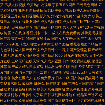
叉
另类人妖视频
欧美熟妇穴视频
丁香五月V国产
日韩黄色网址
豆
花福利视频
轮理片自拍偷拍
日韩欧美美女视频
欧美A级黄色影院
丁
香影视五月花
福利视频电影久久
污污污污免费
91金典免费
欧美三
级日本
成人在线吃瓜网站
成人岛国影院
成人动漫二区三区
久草在
线最新
日韩精品推荐
国产精品一区自拍
男人天堂
a片123
另类视频
欧美
国产在线直播
亚洲卡一卡二
成人在线免费看黄
操操无码视频
国产高清第一页
91国产在线播放
国产女人夜夜做
国产在线小视频
91com
91豆花成人
哪里有A片网址
精产国品
香蕉视频国产精品
91
九色福利
成人国产无线视
欧美日韩性生活片
国产伦理剧
国产精品
无套无码
成年人网站免费
国产精品1000
91九色在线视频
日本伦理
片在线
三级无码在线天堂
久久成人亚洲
日本中文视频在线
伦理剧
推荐
国产成人精品日本
97甜桃品种介绍
91插插插
欧美SE第二页
毛
片内射女
激情另类欧美一二
国产色视频
孕妇三级av无码
日韩欧美
色综合
美女社区成人
在线免费看片
日本一级
国产传媒视频网站
免
费观看污网站
最新激情h网站
国产喷浆抽搐
宅男久久国产精品
国产
乱肥老妇
最新福利影院
欧美人妖视频网站
窝窝午夜理论
久草视频
深夜福利
波多野步中文字幕
日韩福利网址导航
91精品国产社区
超
碰无码在线
欧美日韩高清免费
国产激情视频三区
宅男福利在线播放