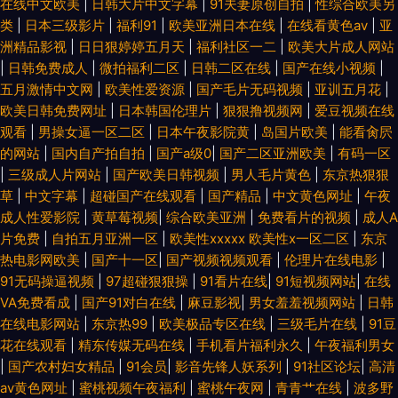
在线中文欧美
|
日韩大片中文字幕
|
91夫妻原创自拍
|
性综合欧美另
类
|
日本三级影片
|
福利91
|
欧美亚洲日本在线
|
在线看黄色av
|
亚
洲精品影视
|
日日狠婷婷五月天
|
福利社区一二
|
欧美大片成人网站
|
日韩免费成人
|
微拍福利二区
|
日韩二区在线
|
国产在线小视频
|
五月激情中文网
|
欧美性爱资源
|
国产毛片无码视频
|
亚训五月花
|
欧美日韩免费网址
|
日本韩国伦理片
|
狠狠撸视频网
|
爱豆视频在线
观看
|
男操女逼一区二区
|
日本午夜影院黄
|
岛国片欧美
|
能看肏屄
的网站
|
国内自产拍自拍
|
国产a级0
|
国产二区亚洲欧美
|
有码一区
|
三级成人片网站
|
国产欧美日韩视频
|
男人毛片黄色
|
东京热狠狠
草
|
中文字幕
|
超碰国产在线观看
|
国产精品
|
中文黄色网址
|
午夜
成人性爱影院
|
黄草莓视频
|
综合欧美亚洲
|
免费看片的视频
|
成人A
片免费
|
自拍五月亚洲一区
|
欧美性xxxxx 欧美性x一区二区
|
东京
热电影网欧美
|
国产十一区
|
国产视频视频观看
|
伦理片在线电影
|
91无码操逼视频
|
97超碰狠狠操
|
91看片在线
|
91短视频网站
|
在线
VA免费看成
|
国产91对白在线
|
麻豆影视
|
男女羞羞视频网站
|
日韩
在线电影网站
|
东京热99
|
欧美极品专区在线
|
三级毛片在线
|
91豆
花在线观看
|
精东传媒无码在线
|
手机看片福利永久
|
午夜福利男女
|
国产农村妇女精品
|
91会员
|
影音先锋人妖系列
|
91社区论坛
|
高清
av黄色网址
|
蜜桃视频午夜福利
|
蜜桃午夜网
|
青青艹在线
|
波多野