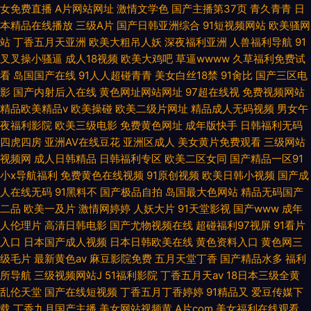
女免费直播
A片网站网址
激情文学色
国产主播第37页
青久青青
日
本精品在线播放
三级A片
国产日韩亚洲综合
91短视频网站
欧美骚网
站
丁香五月天亚洲
欧美大粗吊人妖
深夜福利亚洲
人兽福利导航
91
叉叉操小骚逼
成人18视频
欧美大鸡吧
草逼wwww
久草福利免费试
看
岛国国产在线
91人人超碰青青
美女白丝18禁
91肏比
国产三区电
影
国产内射后入在线
黄色网址网站网址
97超在线视
免费视频网站
精品欧美精品v
欧美操碰
欧美二级片网址
精品成人无码视频
男女午
夜福利影院
欧美三级电影
免费黄色网址
成年版快手
日韩福利无码
四虎四房
亚洲AV在线豆花
亚洲区成人
美女黄片免费观看
三级网站
视频网
成人日韩精品
日韩福利专区
欧美二区女同
国产精品一区91
小x导航福利
免费黄色在线视频
91原创视频
欧美日韩小视频
国产成
人在线无码
91黑料不
国产极品自拍
岛国最大色网站
精品无码国产
二品
欧美一及片
激情网婷婷
人妖大片
91天堂影视
国产www
成年
人伦理片
高清日韩电影
国产尤物视频在线
超碰福利97视屏
91看片
入口
日本国产成人视频
日本日韩欧美在线
黄色资料入口
黄色网三
级毛片
最新黄色av
麻豆影院免费
五月天堂丁香
国产精品水多
福利
所导航
三级视频网站J
51福利影院
丁香五月天av
18日本三级全黄
乱伦天堂
国产在线短视频
丁香五月丁香婷婷
91精品又
爱豆传媒下
载
丁香九月国产主播
美女网站视频黄
A片com
美女福利在线观看