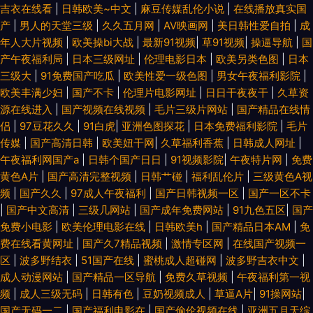
吉衣在线看
|
日韩欧美~中文
|
麻豆传媒乱伦小说
|
在线播放真实国
产
|
男人的天堂三级
|
久久五月网
|
AV映画网
|
美日韩性爱自拍
|
成
年人大片视频
|
欧美操bi大战
|
最新91视频
|
草91视频
|
操逼导航
|
国
产午夜福利局
|
日本三级网址
|
伦理电影日本
|
欧美另类色图
|
日本
三级大
|
91免费国产吃瓜
|
欧美性爱一级色图
|
男女午夜福利影院
|
欧美丰满少妇
|
国产不卡
|
伦理片电影网址
|
日日干夜夜干
|
久草资
源在线进入
|
国产视频在线视频
|
毛片三级片网站
|
国产精品在线情
侣
|
97豆花久久
|
91白虎
|
亚洲色图探花
|
日本免费福利影院
|
毛片
传媒
|
国产高清日韩
|
欧美妞干网
|
久草福利香蕉
|
日韩成人网址
|
午夜福利网国产a
|
日韩个国产日日
|
91视频影院
|
午夜特片网
|
免费
黄色A片
|
国产高清完整视频
|
日韩艹碰
|
福利乱伦片
|
三级黄色A视
频
|
国产久久
|
97成人午夜福利
|
国产日韩视频一区
|
国产一区不卡
|
国产中文高清
|
三级几网站
|
国产成年免费网站
|
91九色五区
|
国产
免费小电影
|
欧美伦理电影在线
|
日韩欧美h
|
国产精品日本AM
|
免
费在线看黄网址
|
国产久7精品视频
|
激情专区网
|
在线国产视频一
区
|
波多野结衣
|
51国产在线
|
蜜桃成人超碰网
|
波多野吉衣中文
|
成人动漫网站
|
国产精品一区导航
|
免费久草视频
|
午夜福利第一视
频
|
成人三级无码
|
日韩有色
|
豆奶视频成人
|
草逼A片
|
91操网站
|
国产无码一二
|
国产福利电影在
|
国产偷伦视频在线
|
亚洲五月天综